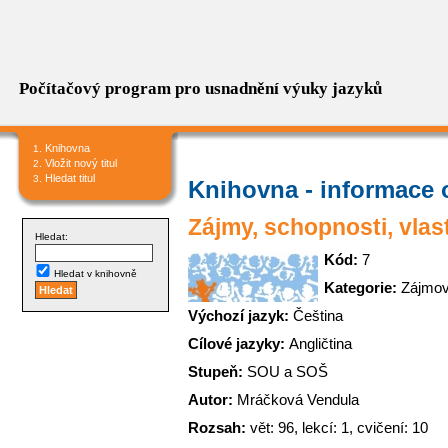
Počítačový program pro usnadnění výuky jazyků
Knihovna
Vložit nový titul
Hledat titul
Knihovna - informace o
Zájmy, schopnosti, vlas
Hledat:
Kód:
7
Hledat v knihovně
Kategorie:
Zájmov
Výchozí jazyk:
Čeština
Cílové jazyky:
Angličtina
Stupeň:
SOU a SOŠ
Autor:
Mráčková Vendula
Rozsah:
vět: 96, lekcí: 1, cvičení: 10