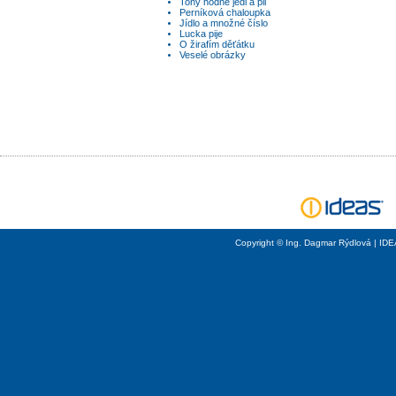
Tony hodně jedl a pil
Perníková chaloupka
Jídlo a množné číslo
Lucka pije
O žirafím děťátku
Veselé obrázky
Copyright © Ing. Dagmar Rýdlová | ID