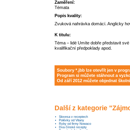
Zaměření:
Témata
Popis kvality:
Zvuková nahrávka domácí. Anglicky hovo
K titulu:
Téma – lidé Umíte dobře představit své 
kvalifikační předpoklady apod.
Soubory *.jbb lze otevřít jen v pro
Program si můžete stáhnout a vyzkou
Od září 2012 můžete objednat školn
Další z kategorie "Záj
Slovesa v receptech
Polévky od Vitany
Ryby od firmy Nowaco
Dva čínské recepty