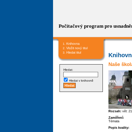
Počítačový program pro usnadně
Knihovna
Vložit nový titul
Hledat titul
Knihovna
Naše škol
Hledat:
Hledat v knihovně
Rozsah:
vět: 21
Zaměření:
Témata
Popis kvality: