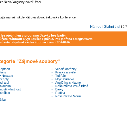
a školní Anglicky hovoří žáci
tejte na naší škole Klíčová slova: žákovská konference
Náhled
Stáhni titul
|
[ 2.
 lze otevřít jen v programu
Jazyky bez bariér
.
žete stáhnout a vyzkoušet 1 měsíc. Pak je třeba zaregistrovat.
 můžete objednat školní i domáci verzi ZDARMA.
ategorie "Zájmové soubory"
ceptech
Veselé obrázky
itany
Kráska a zvíře
my Nowaco
Tučňáci
ecepty
Moje zvířátko
dl a pil
Angličtina s klaunem
haloupka
Naše město Velká Bíteš
osti, vlastnosti
Barvy
é číslo
Rodina
Naše město Měřín
átku