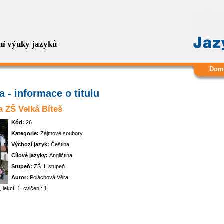
ní výuky jazyků
Dom
 - informace o titulu
a ZŠ Velká Bíteš
Kód:
26
Kategorie:
Zájmové soubory
Výchozí jazyk:
Čeština
Cílové jazyky:
Angličtina
Stupeň:
ZŠ II. stupeň
Autor:
Poláchová Věra
, lekcí: 1, cvičení: 1