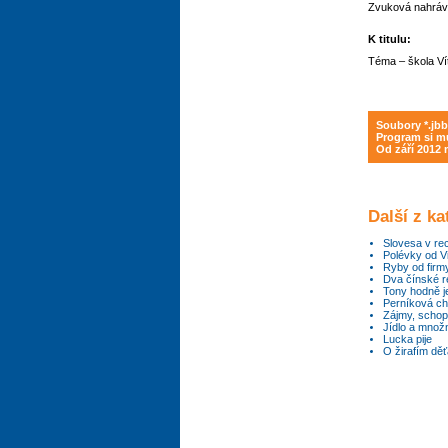
Zvuková nahrávk
K titulu:
Téma – škola Ví
Soubory *.jbb
Program si mů
Od září 2012
Další z k
Slovesa v re
Polévky od V
Ryby od fir
Dva čínské r
Tony hodně je
Perníková c
Zájmy, schopn
Jídlo a množn
Lucka pije
O žirafím děť