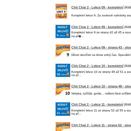
Chit Chat 2 - Lekce 09 - kompletní
(Kód
Kompletní lekce 9. Za zvukové nahrávky an
Chit Chat 2 - Lekce 09 - kompletní
(Kód
Kompletní lekce 9 ze strany 42 až 45 a sou
na př�...
Chit Chat 2 - Lekce 09 - strana 43 - slo
Děvet slovíček na téma volný čas. Speciál
Chit Chat 2 - Lekce 10 - kompletní
(Kód
Kompletní lekce 10 ze strany 48 až 51 a so
na př...
Chit Chat 2 - Lekce 10 - strana 48 - slo
Velryba, tučňák, gorila… celkem šest zvířá
Chit Chat 2 - Lekce 11 - kompletní
(Kód:
Kompletní lekce 11 ze strany 52 až 55 a so
na př...
Chit Chat 2 - Lekce 11 - strana 52 - slo