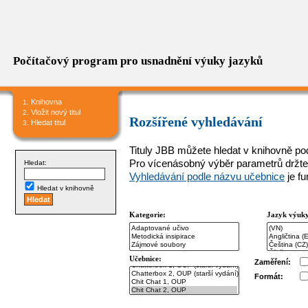
Počítačový program pro usnadnění výuky jazyků
Knihovna
Vložit nový titul
Rozšířené vyhledávání
Hledat titul
Tituly JBB můžete hledat v knihovně podl
Pro vícenásobný výběr parametrů držte
Hledat:
Vyhledávání podle názvu učebnice
je f
Hledat v knihovně
Kategorie:
Jazyk výuk
Učebnice:
Zaměření:
Formát: