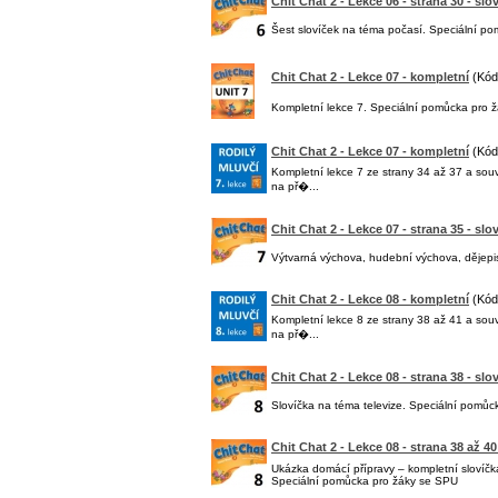
Chit Chat 2 - Lekce 06 - strana 30 - slo
Šest slovíček na téma počasí. Speciální p
Chit Chat 2 - Lekce 07 - kompletní
(Kód
Kompletní lekce 7. Speciální pomůcka pro 
Chit Chat 2 - Lekce 07 - kompletní
(Kód
Kompletní lekce 7 ze strany 34 až 37 a sou
na př�...
Chit Chat 2 - Lekce 07 - strana 35 - slo
Výtvarná výchova, hudební výchova, dějep
Chit Chat 2 - Lekce 08 - kompletní
(Kód
Kompletní lekce 8 ze strany 38 až 41 a sou
na př�...
Chit Chat 2 - Lekce 08 - strana 38 - slo
Slovíčka na téma televize. Speciální pomů
Chit Chat 2 - Lekce 08 - strana 38 až 4
Ukázka domácí přípravy – kompletní slovíčk
Speciální pomůcka pro žáky se SPU