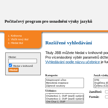
Počítačový program pro usnadnění výuky jazyků
Knihovna
Vložit nový titul
Rozšířené vyhledávání
Hledat titul
Tituly JBB můžete hledat v knihovně podl
Pro vícenásobný výběr parametrů držte
Hledat:
Vyhledávání podle názvu učebnice
je f
Hledat v knihovně
Kategorie:
Jazyk výuk
Učebnice:
Zaměření:
Formát: