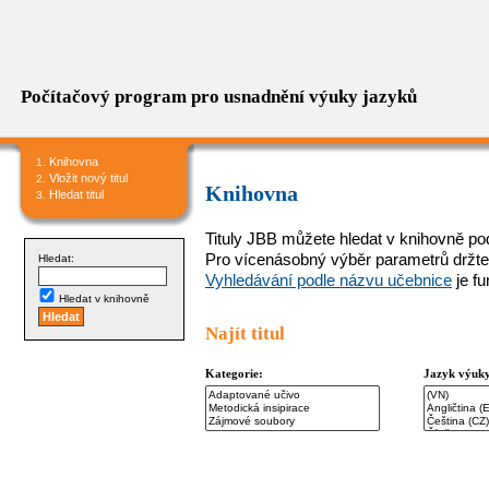
Počítačový program pro usnadnění výuky jazyků
Knihovna
Vložit nový titul
Knihovna
Hledat titul
Tituly JBB můžete hledat v knihovně podl
Pro vícenásobný výběr parametrů držte
Hledat:
Vyhledávání podle názvu učebnice
je f
Hledat v knihovně
Najít titul
Kategorie:
Jazyk výuk