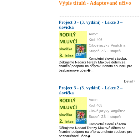
Výpis titulů - Adaptované učivo
Project 3 - (3. vydání) - Lekce 3 –
slovíčka
Autor:
Kód: 406
Cílové jazyky: Angličtina
Stupeň: ZŠ II. stupeň
Kompletní slovní zásoba.
Děkujeme Nadaci Terezy Maxové dětem za
finanční podporu na přípravu tohoto souboru pro
bezbariérové učen�...
Detail
»
Project 3 - (3. vydání) - Lekce 2 –
slovíčka
Autor:
Kód: 405
Cílové jazyky: Angličtina
Stupeň: ZŠ II. stupeň
Kompletní slovní zásoba.
Děkujeme Nadaci Terezy Maxové dětem za
finanční podporu na přípravu tohoto souboru pro
bezbariérové učen�...