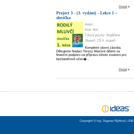
Detail
»
Project 3 - (3. vydání) - Lekce 1 –
slovíčka
Autor:
Kód: 404
Cílové jazyky: Angličtina
Stupeň: ZŠ II. stupeň
Kompletní slovní zásoba.
Děkujeme Nadaci Terezy Maxové dětem za
finanční podporu na přípravu tohoto souboru pro
bezbariérové učen�...
Detail
»
Copyright © Ing. Dagmar Rýdlová | ID