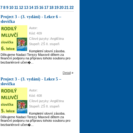
7
8
9
10
11
12
13
14
15
16
17
18
19
20
21
22
Project 3 - (3. vydání) - Lekce 6 –
slovíčka
Autor:
Kód: 409
Cílové jazyky: Angličtina
Stupeň: ZŠ II. stupeň
Kompletní slovní zásoba.
Děkujeme Nadaci Terezy Maxové dětem za
finanční podporu na přípravu tohoto souboru pro
bezbariérové učen�...
Detail
»
Project 3 - (3. vydání) - Lekce 5 –
slovíčka
Autor:
Kód: 408
Cílové jazyky: Angličtina
Stupeň: ZŠ II. stupeň
Kompletní slovní zásoba.
Děkujeme Nadaci Terezy Maxové dětem za
finanční podporu na přípravu tohoto souboru pro
bezbariérové učen�...