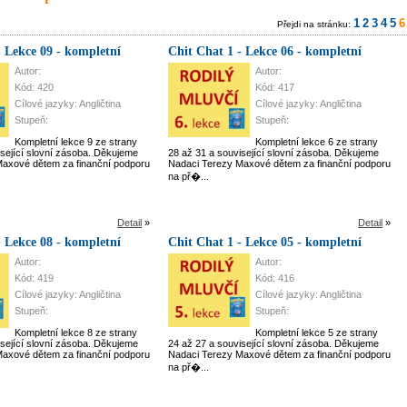
1
2
3
4
5
6
Přejdi na stránku:
- Lekce 09 - kompletní
Chit Chat 1 - Lekce 06 - kompletní
Autor:
Autor:
Kód: 420
Kód: 417
Cílové jazyky: Angličtina
Cílové jazyky: Angličtina
Stupeň:
Stupeň:
Kompletní lekce 9 ze strany
Kompletní lekce 6 ze strany
isející slovní zásoba. Děkujeme
28 až 31 a související slovní zásoba. Děkujeme
axové dětem za finanční podporu
Nadaci Terezy Maxové dětem za finanční podporu
na př�...
Detail
»
Detail
»
- Lekce 08 - kompletní
Chit Chat 1 - Lekce 05 - kompletní
Autor:
Autor:
Kód: 419
Kód: 416
Cílové jazyky: Angličtina
Cílové jazyky: Angličtina
Stupeň:
Stupeň:
Kompletní lekce 8 ze strany
Kompletní lekce 5 ze strany
isející slovní zásoba. Děkujeme
24 až 27 a související slovní zásoba. Děkujeme
axové dětem za finanční podporu
Nadaci Terezy Maxové dětem za finanční podporu
na př�...