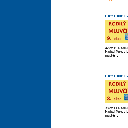
Chit Chat 1 
42 až 45 a souv
Nadaci Terezy M
na př�...
Chit Chat 1 
38 až 41 a souv
Nadaci Terezy M
na př�...