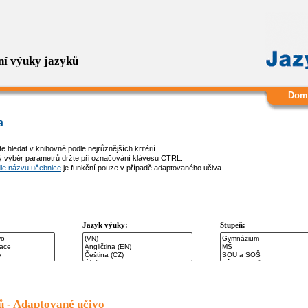
ní výuky jazyků
Dom
a
e hledat v knihovně podle nejrůznějších kritérií.
 výběr parametrů držte při označování klávesu CTRL.
le názvu učebnice
je funkční pouze v případě adaptovaného učiva.
Jazyk výuky:
Stupeň:
lů - Adaptované učivo