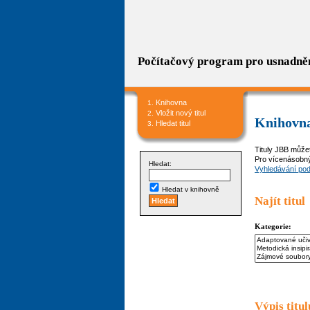
Počítačový program pro usnadně
Knihovna
Vložit nový titul
Knihovn
Hledat titul
Tituly JBB můžet
Pro vícenásobný
Hledat:
Vyhledávání pod
Hledat v knihovně
Najít titul
Kategorie:
Výpis titu