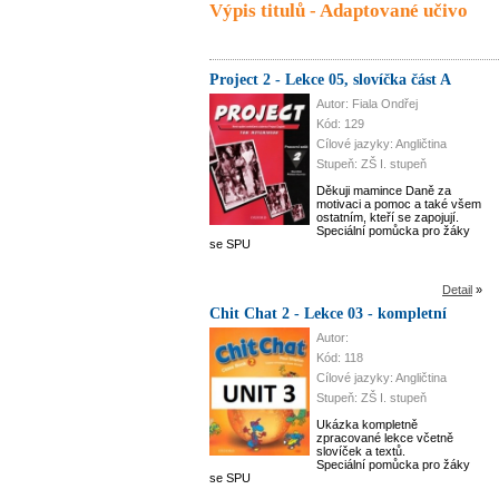
Výpis titulů - Adaptované učivo
Project 2 - Lekce 05, slovíčka část A
Autor: Fiala Ondřej
Kód: 129
Cílové jazyky: Angličtina
Stupeň: ZŠ I. stupeň
Děkuji mamince Daně za
motivaci a pomoc a také všem
ostatním, kteří se zapojují.
Speciální pomůcka pro žáky
se SPU
Detail
»
Chit Chat 2 - Lekce 03 - kompletní
Autor:
Kód: 118
Cílové jazyky: Angličtina
Stupeň: ZŠ I. stupeň
Ukázka kompletně
zpracované lekce včetně
slovíček a textů.
Speciální pomůcka pro žáky
se SPU