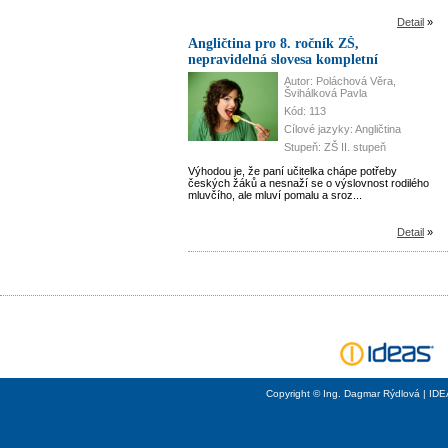
Detail
»
Angličtina pro 8. ročník ZŠ,
nepravidelná slovesa kompletní
Autor: Poláchová Věra,
Švihálková Pavla
Kód: 113
Cílové jazyky: Angličtina
Stupeň: ZŠ II. stupeň
Výhodou je, že paní učitelka chápe potřeby
českých žáků a nesnaží se o výslovnost rodilého
mluvčího, ale mluví pomalu a sroz...
Detail
»
Copyright © Ing. Dagmar Rýdlová | ID