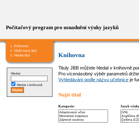
Počítačový program pro usnadnění výuky jazyků
Knihovna
Vložit nový titul
Knihovna
Hledat titul
Tituly JBB můžete hledat v knihovně podl
Pro vícenásobný výběr parametrů držte
Hledat:
Vyhledávání podle názvu učebnice
je f
Hledat v knihovně
Najít titul
Kategorie:
Jazyk výuk