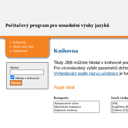
Počítačový program pro usnadnění výuky jazyků
Knihovna
Vložit nový titul
Knihovna
Hledat titul
Tituly JBB můžete hledat v knihovně podl
Pro vícenásobný výběr parametrů držte
Hledat:
Vyhledávání podle názvu učebnice
je f
Hledat v knihovně
Najít titul
Kategorie:
Jazyk výuk