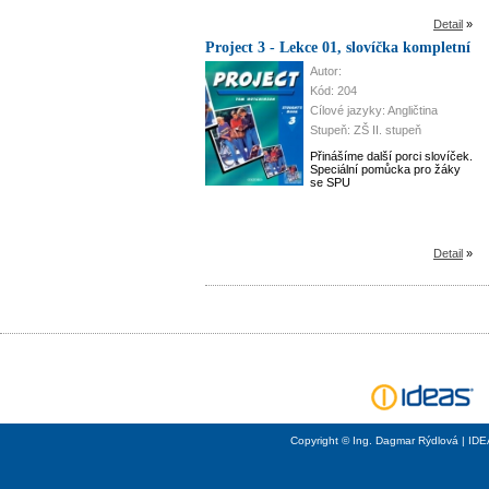
Detail
»
Project 3 - Lekce 01, slovíčka kompletní
Autor:
Kód: 204
Cílové jazyky: Angličtina
Stupeň: ZŠ II. stupeň
Přinášíme další porci slovíček.
Speciální pomůcka pro žáky
se SPU
Detail
»
Copyright © Ing. Dagmar Rýdlová | ID