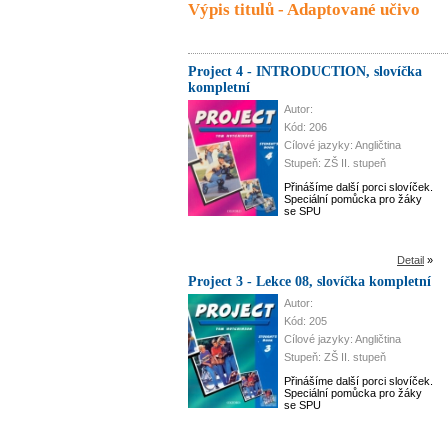
Výpis titulů - Adaptované učivo
Project 4 - INTRODUCTION, slovíčka
kompletní
Autor:
Kód: 206
Cílové jazyky: Angličtina
Stupeň: ZŠ II. stupeň
Přinášíme další porci slovíček.
Speciální pomůcka pro žáky
se SPU
Detail
»
Project 3 - Lekce 08, slovíčka kompletní
Autor:
Kód: 205
Cílové jazyky: Angličtina
Stupeň: ZŠ II. stupeň
Přinášíme další porci slovíček.
Speciální pomůcka pro žáky
se SPU