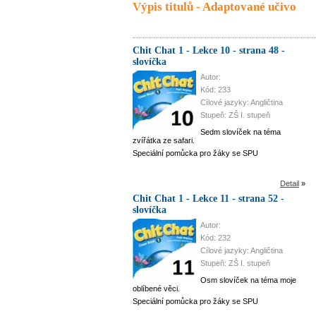
Výpis titulů - Adaptované učivo
Chit Chat 1 - Lekce 10 - strana 48 -
slovíčka
Autor:
Kód: 233
Cílové jazyky: Angličtina
Stupeň: ZŠ I. stupeň
Sedm slovíček na téma
zvířátka ze safari.
Speciální pomůcka pro žáky se SPU
Detail
»
Chit Chat 1 - Lekce 11 - strana 52 -
slovíčka
Autor:
Kód: 232
Cílové jazyky: Angličtina
Stupeň: ZŠ I. stupeň
Osm slovíček na téma moje
oblíbené věci.
Speciální pomůcka pro žáky se SPU