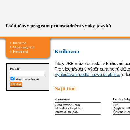
Počítačový program pro usnadnění výuky jazyků
Knihovna
Vložit nový titul
Knihovna
Hledat titul
Tituly JBB můžete hledat v knihovně podl
Pro vícenásobný výběr parametrů držte
Hledat:
Vyhledávání podle názvu učebnice
je f
Hledat v knihovně
Najít titul
Kategorie:
Jazyk výuk