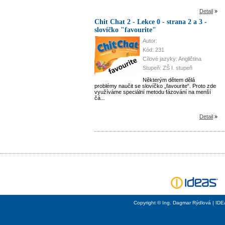
Detail
»
Chit Chat 2 - Lekce 0 - strana 2 a 3 -
slovíčko "favourite"
Autor:
Kód: 231
Cílové jazyky: Angličtina
Stupeň: ZŠ I. stupeň
Některým dětem dělá
problémy naučit se slovíčko „favourite“. Proto zde
využíváme speciální metodu fázování na menší
čá...
Detail
»
Copyright © Ing. Dagmar Rýdlová | ID