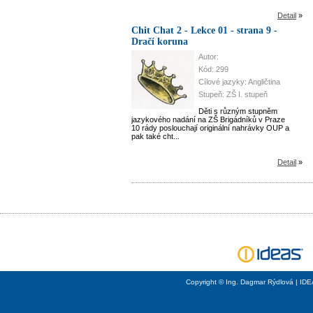
Detail
»
Chit Chat 2 - Lekce 01 - strana 9 -
Dračí koruna
Autor:
Kód: 299
Cílové jazyky: Angličtina
Stupeň: ZŠ I. stupeň
Děti s různým stupněm
jazykového nadání na ZŠ Brigádníků v Praze
10 rády poslouchají originální nahrávky OUP a
pak také cht...
Detail
»
Copyright © Ing. Dagmar Rýdlová | ID