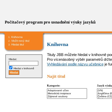
Počítačový program pro usnadnění výuky jazyků
Knihovna
Vložit nový titul
Knihovna
Hledat titul
Tituly JBB můžete hledat v knihovně podl
Pro vícenásobný výběr parametrů držte
Hledat:
Vyhledávání podle názvu učebnice
je f
Hledat v knihovně
Najít titul
Kategorie:
Jazyk výuk