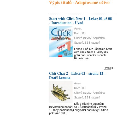
Výpis titulů - Adaptované učivo
Start with Click New 1 - Lekce 01 až 06
- Introduction - Úvod
Autor:
Kód: 303
Cílové jazyky: Angličtina
Stupeň: ZŠ I. stupeň
Lekce 1 až 6 z učebnice Start
with Click New 1. Velký dík
patří paní učitelce Renátě
Řimnáčové.
Detail
»
Chit Chat 2 - Lekce 02 - strana 13 -
Dračí koruna
Autor:
Kód: 300
Cílové jazyky: Angličtina
Stupeň: ZŠ I. stupeň
Děti s různým stupněm
jazykového nadání na ZŠ Brigádníků v Praze
10 rády poslouchají originální nahrávky OUP a
pak také cht...